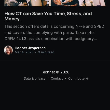
How CT can Save You Time, Stress, and
Money.
This section offers details concerning NF-e and SPED
and covers the complying with parts: Take note:
ORFM 14.1.3 assists combination with budgetary
companions for NF-e (model 55), NFC-e (version 65)
Hooper Jespersen
and SPED. Find Out More Here are not designed to
Mar 4, 2023
•
3 min read
permit release of traditional office or commercial
devices,
Technet
© 2026
Data & privacy
Contact
Contribute →