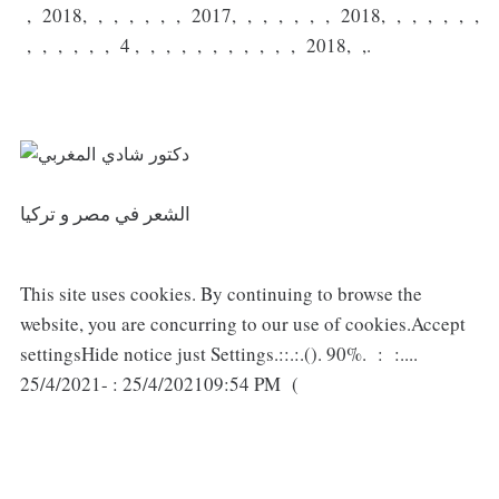
, 2018, , , , , , , 2017, , , , , , , 2018, , , , , , ,
, , , , , , 4 , , , , , , , , , , , 2018, ,.
الشعر في مصر و تركيا
This site uses cookies. By continuing to browse the
website, you are concurring to our use of cookies.Accept
settingsHide notice just Settings.::.:.(). 90%. : :....
25/4/2021- : 25/4/202109:54 PM (