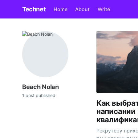
Technet
Home
About
Write
Beach Nolan
1 post published
Как выбрат
написании
квалифика
Рекрутеру прихо