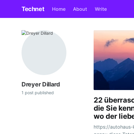
Technet
Home
About
Write
Dreyer Dillard
1 post published
22 überrasc
die Sie ken
wo der liebe
https://autohaus-kapinsky.de Das 