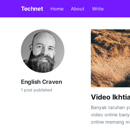
Technet
Home
About
Write
English Craven
1 post published
Video Ikhti
Banyak taruhan y
video online ban
online memang me
terpopuler di Bid