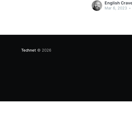
English Crav
video dapat menc
Mar 6, 2023
•
untuk seputar pet
dapat menggunak
Technet
© 2026