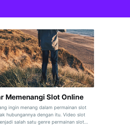
ar Memenangi Slot Online
ang ingin menang dalam permainan slot
yak hubungannya dengan itu. Video slot
njadi salah satu genre permainan slot
ang Dengan segala kelebihannya, slot