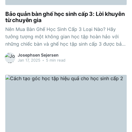
Bảo quản bàn ghế học sinh cấp 3: Lời khuyên
từ chuyên gia
Nên Mua Bàn Ghế Học Sinh Cấp 3 Loại Nào? Hãy
tưởng tượng một không gian học tập hoàn hảo với
những chiếc bàn và ghế học tập sinh cấp 3 được bảo
cai quản chất lượng, tạo ra cảm xúc thoải mái và dễ
Josephsen Sejersen
chịu và gọn gàng. Không
Jan 17, 2025
•
5 min read