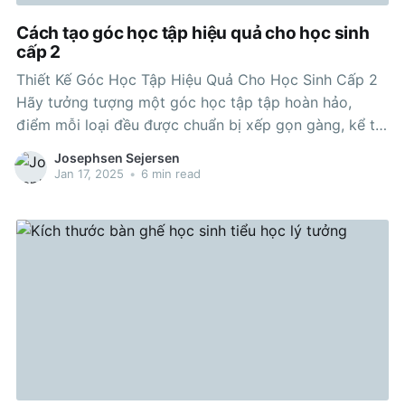
Cách tạo góc học tập hiệu quả cho học sinh
cấp 2
Thiết Kế Góc Học Tập Hiệu Quả Cho Học Sinh Cấp 2
Hãy tưởng tượng một góc học tập tập hoàn hảo,
điểm mỗi loại đều được chuẩn bị xếp gọn gàng, kể từ
cái bàn học tập sạch sẽ sẽ đến kệ sách ngăn nắp.
Josephsen Sejersen
bàn ghế học sinh
Jan 17, 2025
•
6 min read