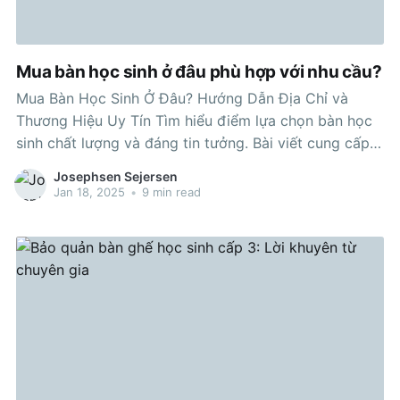
Mua bàn học sinh ở đâu phù hợp với nhu cầu?
Mua Bàn Học Sinh Ở Đâu? Hướng Dẫn Địa Chỉ và
Thương Hiệu Uy Tín Tìm hiểu điểm lựa chọn bàn học
sinh chất lượng và đáng tin tưởng. Bài viết cung cấp
cho thông tin về những địa điểm chọn mua mua,
Josephsen Sejersen
Brand Name nổi tiếng và các lưu
Jan 18, 2025
•
9 min read