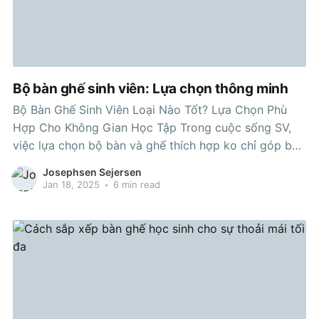
Bộ bàn ghế sinh viên: Lựa chọn thông minh
Bộ Bàn Ghế Sinh Viên Loại Nào Tốt? Lựa Chọn Phù
Hợp Cho Không Gian Học Tập Trong cuộc sống SV,
việc lựa chọn bộ bàn và ghế thích hợp ko chỉ góp bạn
học tập tập hiệu quả mà còn phải tạo nên không gian
Josephsen Sejersen
sống dễ chịu. Nhưng
Jan 18, 2025
•
6 min read