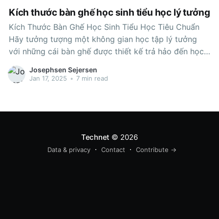
Kích thước bàn ghế học sinh tiểu học lý tưởng
Kích Thước Bàn Ghế Học Sinh Tiểu Học Tiêu Chuẩn
Hãy tưởng tượng một không gian học tập lý tưởng
với những cái bàn ghế được thiết kế trả hảo đến học
tập sinh tè học tập. Những cái bàn vừa vặn, những
Josephsen Sejersen
chiếc ghế thoải mái và dễ chịu
Jan 17, 2025
•
7 min read
Technet
© 2026
Data & privacy
Contact
Contribute →