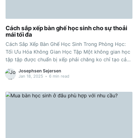
Cách sắp xếp bàn ghế học sinh cho sự thoải
mái tối đa
Cách Sắp Xếp Bàn Ghế Học Sinh Trong Phòng Học:
Tối Ưu Hóa Không Gian Học Tập Một không gian học
tập tập được chuẩn bị xếp phải chăng ko chỉ tạo cảm
hứng cho học sinh mà còn phải thêm phần nâng lên
Josephsen Sejersen
hiệu quả học tập tập. Việc
Jan 18, 2025
•
6 min read