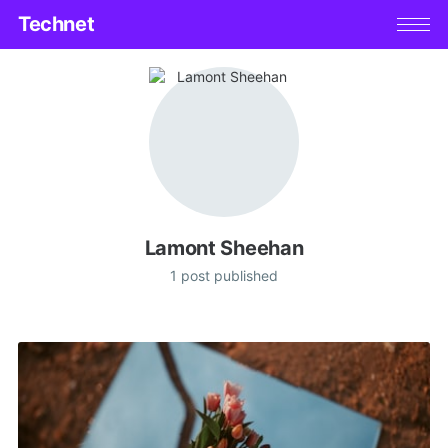
Technet
Lamont Sheehan
1 post published