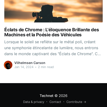
Éclats de Chrome : L'éloquence Brillante des
Machines et la Poésie des Véhicules
Lorsque le soleil se reflète sur le métal poli, créant
une symphonie étincelante de lumière, nous entrons
dans le monde captivant des "Éclats de Chrome". Ces
éblouissants reflets métalliques transcendent le easy
Vilhelmsen Carson
aspect visuel pour devenir des éléments
Jan 14, 2024
•
2 min read
emblématiques de l'esthétique vehicle, symbolisant la
passion, l'élégance et la puissance mécanique.
Technet
© 2026
Data & privacy
Contact
Contribute →